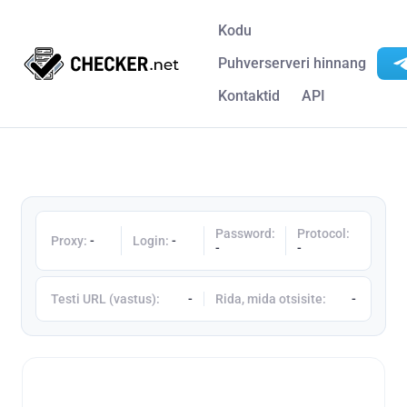
Kodu
Puhverserveri hinnang
Kontaktid
API
Password:
Protocol:
Proxy:
-
Login:
-
-
-
Testi URL (vastus):
-
Rida, mida otsisite:
-