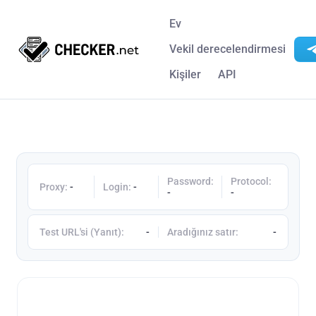
Ev
Vekil derecelendirmesi
Kişiler
API
Password:
Protocol:
Proxy:
-
Login:
-
-
-
Test URL'si (Yanıt):
-
Aradığınız satır:
-