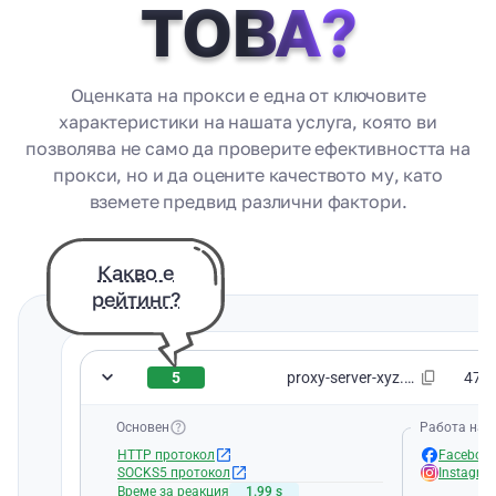
ТОВА?
Оценката на прокси е една от ключовите
характеристики на нашата услуга, която ви
позволява не само да проверите ефективността на
прокси, но и да оцените качеството му, като
вземете предвид различни фактори.
Какво е
рейтинг?
5
proxy-server-xyz.com:8080
47.2
Основен
Работа на 
HTTP протокол
Faceboo
SOCKS5 протокол
Instagra
Време за реакция
1.99 s