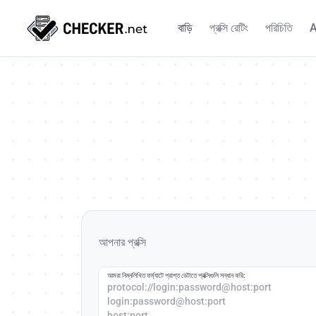
বাড়ি
প্রক্সি রেটিং
পরিচিতি
A
আপনার প্রক্সি
আমরা নিম্নলিখিত ফর্ম্যাটে প্রাপ্ত ডেটাতে প্রক্সিগুলি সন্ধান করি:
protocol://login:password@host:port
login:password@host:port
host:port