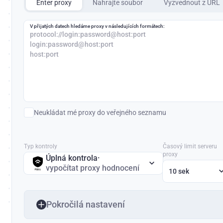
Enter proxy
Nahrajte soubor
Vyzvednout z URL
V přijatých datech hledáme proxy v následujících formátech:
protocol://login:password@host:port
login:password@host:port
host:port
Neukládat mé proxy do veřejného seznamu
Typ kontroly
Časový limit serveru
proxy
Úplná kontrola
·
vypočítat proxy hodnocení
10 sek
Pokročilá nastavení