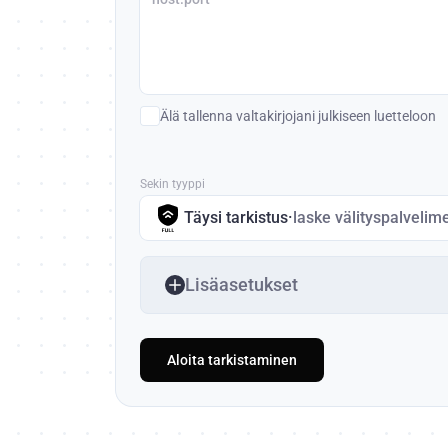
Älä tallenna valtakirjojani julkiseen luetteloon
Sekin tyyppi
Täysi tarkistus
·
laske välityspalvelim
Lisäasetukset
Aloita tarkistaminen