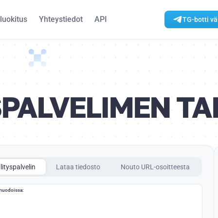
luokitus
Yhteystiedot
API
TG-botti vä
SPALVELIMEN TA
ityspalvelin
Lataa tiedosto
Nouto URL-osoitteesta
 muodoissa: