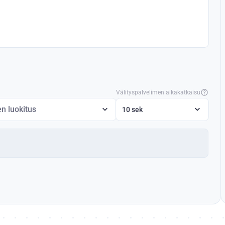
Välityspalvelimen aikakatkaisu
en luokitus
10 sek