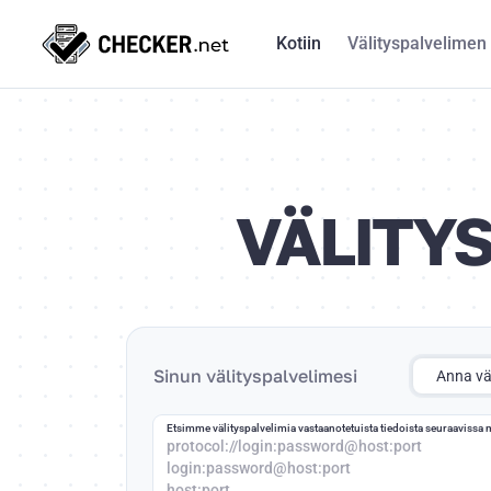
Kotiin
Välityspalvelimen 
VÄLITY
Sinun välityspalvelimesi
Anna väl
Etsimme välityspalvelimia vastaanotetuista tiedoista seuraavissa
protocol://login:password@host:port
login:password@host:port
host:port