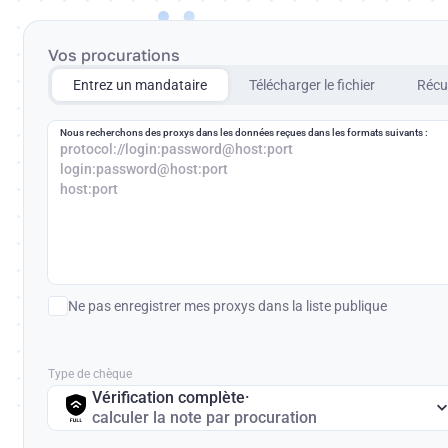
Vos procurations
Entrez un mandataire
Télécharger le fichier
Récup
Nous recherchons des proxys dans les données reçues dans les formats suivants :
protocol://login:password@host:port
login:password@host:port
host:port
Ne pas enregistrer mes proxys dans la liste publique
Type de chèque
Vérification complète
·
calculer la note par procuration