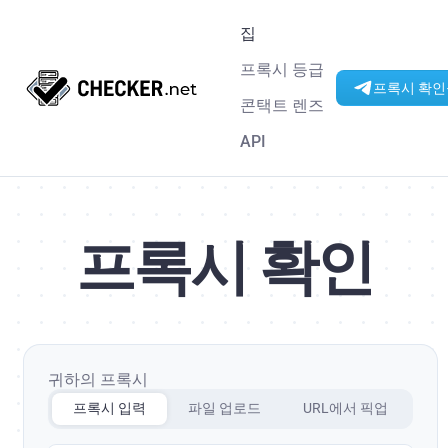
집
프록시 등급
프록시 확인을
콘택트 렌즈
API
프록시 확인
귀하의 프록시
프록시 입력
파일 업로드
URL에서 픽업