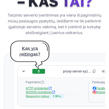
– KAS TAI?
Tarpinio serverio įvertinimas yra viena iš pagrindinių
mūsų paslaugos ypatybių, leidžianti ne tik patikrinti
įgaliotojo serverio veikimą, bet ir įvertinti jo kokybę
atsižvelgiant į įvairius veiksnius.
Kas yra
reitingas?
5
proxy-server-xyz.com:8080
47.2
Pagrindinis
Paslaugų da
HTTP protokolas
Faceboo
SOCKS5 protokolas
Instagra
Reagavimo laikas
1.99 s