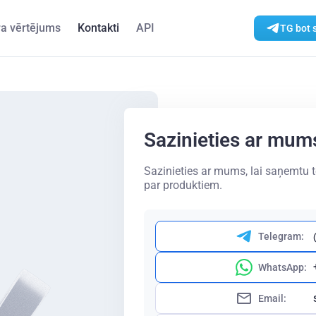
ra vērtējums
Kontakti
API
TG bot 
Sazinieties ar mum
Sazinieties ar mums, lai saņemtu 
par produktiem.
Telegram:
WhatsApp:
Email: