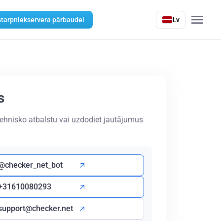
starpniekservera pārbaudei
Lv
s
tehnisko atbalstu vai uzdodiet jautājumus
@checker_net_bot
+31610080293
support@checker.net