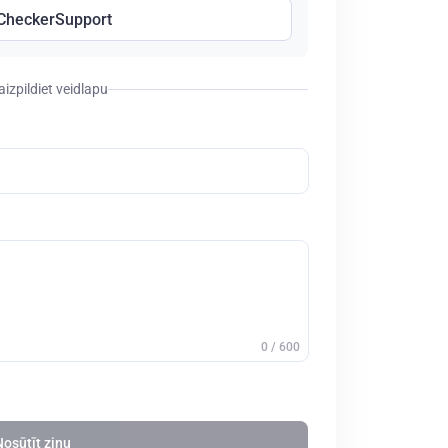
CheckerSupport
 aizpildiet veidlapu
0 / 600
osūtīt ziņu