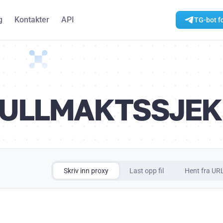
g
Kontakter
API
TG-bot fo
ULLMAKTSSJE
Skriv inn proxy
Last opp fil
Hent fra UR