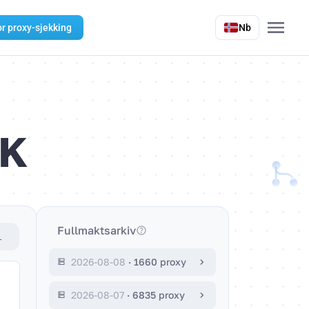
r proxy-sjekking
Nb
KK
Fullmaktsarkiv
L
2026-08-08
·
1660 proxy
2026-08-07
·
6835 proxy