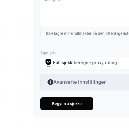
Ikke lagre mine fullmakter på den offentlige lis
Type sjekk
Full sjekk
·
beregne proxy rating
Avanserte innstillinger
Begynn å sjekke