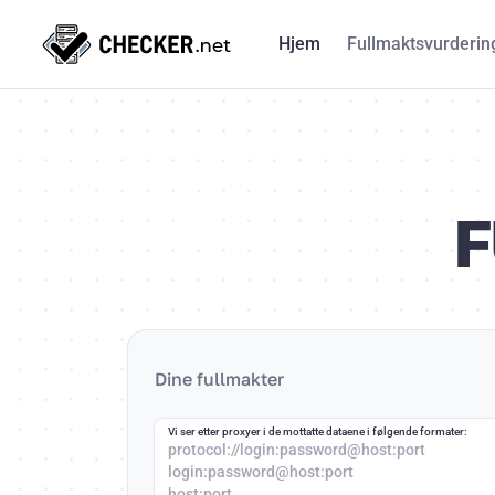
Hjem
Fullmaktsvurderin
F
Dine fullmakter
Vi ser etter proxyer i de mottatte dataene i følgende formater:
protocol://login:password@host:port
login:password@host:port
host:port