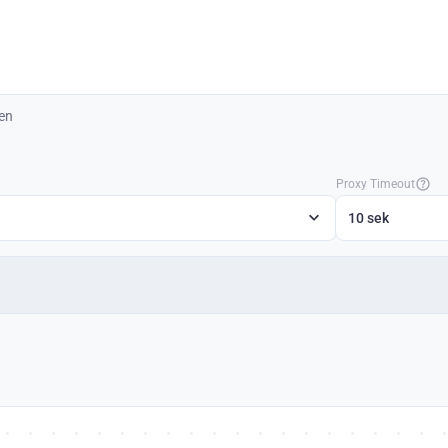
ten
Proxy Timeout
10 sek