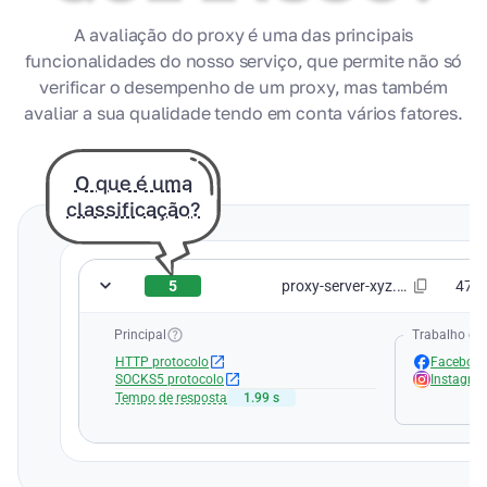
A avaliação do proxy é uma das principais
funcionalidades do nosso serviço, que permite não só
verificar o desempenho de um proxy, mas também
avaliar a sua qualidade tendo em conta vários fatores.
O que é uma
classificação?
5
proxy-server-xyz.com:8080
47.2
Principal
Trabalho de 
HTTP protocolo
Faceboo
SOCKS5 protocolo
Instagra
Tempo de resposta
1.99 s