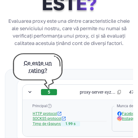
ESTE?
Evaluarea proxy este una dintre caracteristicile cheie
ale serviciului nostru, care vă permite nu numai să
verificați performanța unui proxy, ci și să evaluați
calitatea acestuia ținând cont de diverși factori.
Ce este un
rating?
5
proxy-server-xyz.com:8080
47.2
Principal
Munca de ser
HTTP protocol
Faceboo
SOCKS5 protocol
Instagra
Timp de răspuns
1.99 s