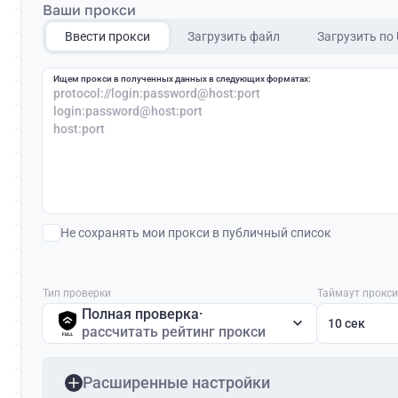
Ваши прокси
Ввести прокси
Загрузить файл
Загрузить по
Ищем прокси в полученных данных в следующих форматах:
protocol://login:password@host:port
login:password@host:port
host:port
Не сохранять мои прокси в публичный список
Тип проверки
Таймаут прокси
Полная проверка
·
10 сек
рассчитать рейтинг прокси
Расширенные настройки