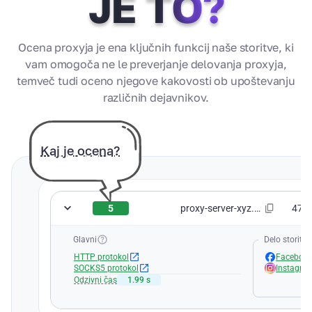
JE TO?
Ocena proxyja je ena ključnih funkcij naše storitve, ki
vam omogoča ne le preverjanje delovanja proxyja,
temveč tudi oceno njegove kakovosti ob upoštevanju
različnih dejavnikov.
Kaj je ocena?
5
proxy-server-xyz.com:8080
47.2
Glavni
Delo storitev
HTTP protokol
Faceboo
SOCKS5 protokol
Instagra
Odzivni čas
1.99 s