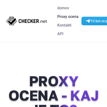
domov
Proxy ocena
TG bot za 
Kontakti
API
PROXY
OCENA - KAJ