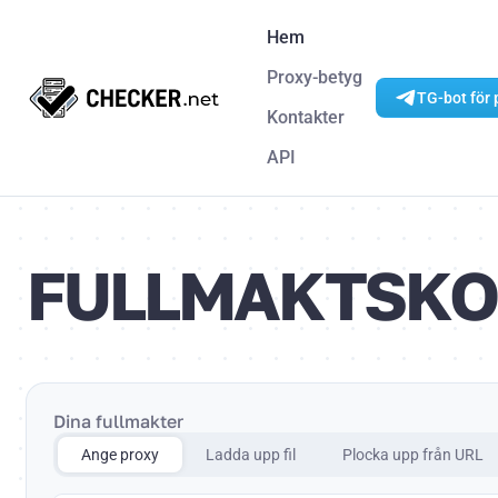
Hem
Proxy-betyg
TG-bot för 
Kontakter
API
FULLMAKTSKO
Dina fullmakter
Ange proxy
Ladda upp fil
Plocka upp från URL