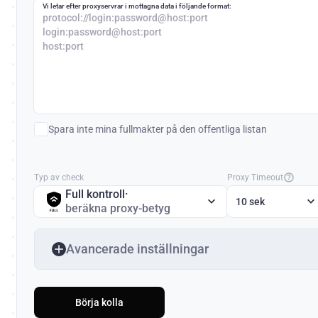
Vi letar efter proxyservrar i mottagna data i följande format:
protocol://login:password@host:port
login:password@host:port
host:port
Spara inte mina fullmakter på den offentliga listan
Typ av check
Proxy Timeout
Full kontroll
·
10 sek
beräkna proxy-betyg
Avancerade inställningar
Börja kolla