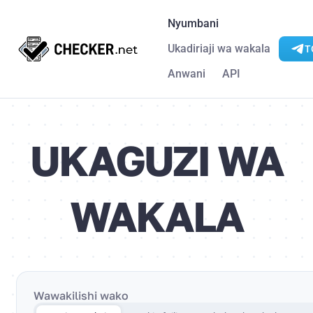
Nyumbani
Ukadiriaji wa wakala
T
Anwani
API
UKAGUZI WA
WAKALA
Wawakilishi wako