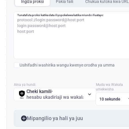
Ingiza proksi
Pakia faili
Chukua kutoka kwa URL
Tunatafuta proksi katika data iliyopokelewa katika miundo ifuatayo:
protocol://login:password@host:port
login:password@host:port
host:port
Usihifadhi washirika wangu kwenye orodha ya umma
Aina ya hundi
Muda wa Wakala
umekwisha
Cheki kamili
·
hesabu ukadiriaji wa wakala
10 sekunde
Mipangilio ya hali ya juu