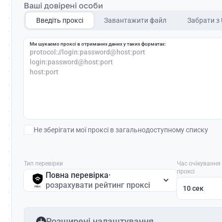
Ваші довірені особи
Введіть проксі
Завантажити файл
Забрати з
Ми шукаємо проксі в отриманих даних у таких форматах:
protocol://login:password@host:port
login:password@host:port
host:port
Не зберігати мої проксі в загальнодоступному списку
Тип перевірки
Час очікування
проксі
Повна перевірка
·
розрахувати рейтинг проксі
10 сек
Розширені налаштування