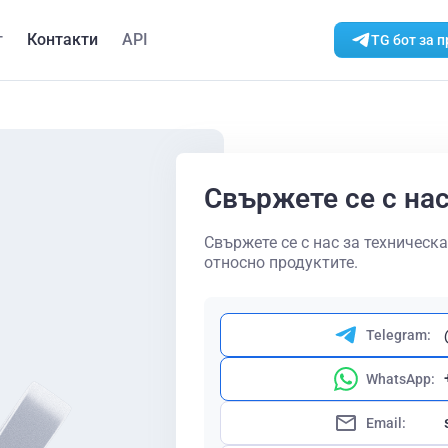
г
Контакти
API
TG бот за 
Свържете се с на
Свържете се с нас за техническ
относно продуктите.
Telegram:
WhatsApp:
Email: