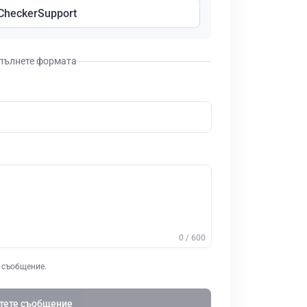
CheckerSupport
пълнете формата
0 / 600
е съобщение.
тете съобщение