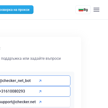
проверка на прокси
Bg
с
а поддръжка или задайте въпроси
@checker_net_bot
+31610080293
support@checker.net