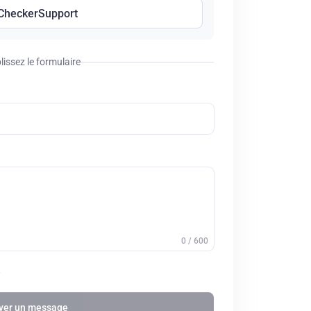
CheckerSupport
issez le formulaire
0 / 600
.
yer un message