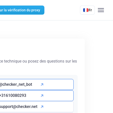
r la vérification du proxy
Fr
e technique ou posez des questions sur les
@checker_net_bot
+31610080293
support@checker.net