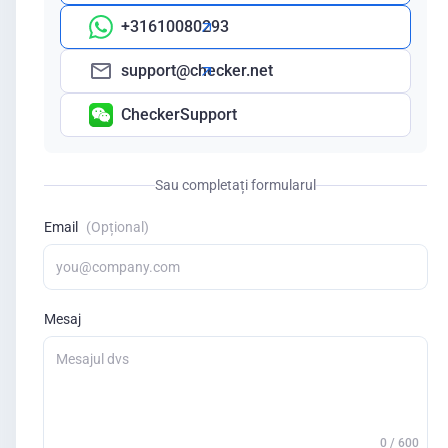
+31610080293
support@checker.net
CheckerSupport
Sau completați formularul
Email
(Opțional)
Mesaj
0 / 600