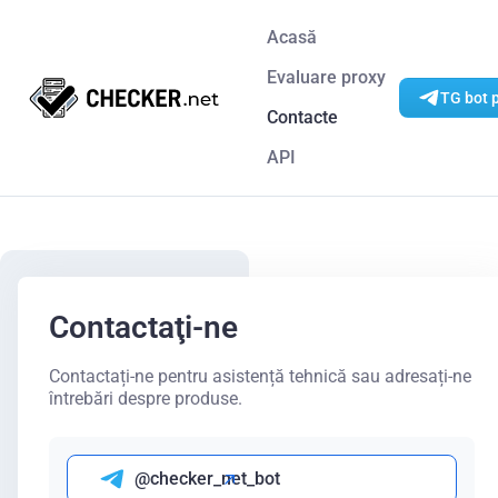
Acasă
Evaluare proxy
TG bot p
Contacte
API
Contactaţi-ne
Contactați-ne pentru asistență tehnică sau adresați-ne
întrebări despre produse.
@checker_net_bot