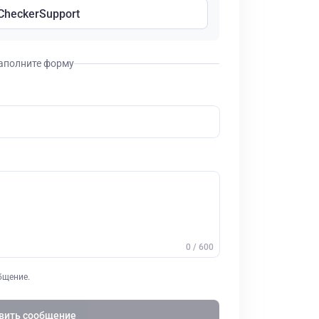
CheckerSupport
аполните форму
0 / 600
бщение.
вить сообщение