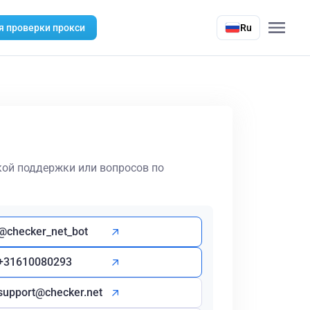
я проверки прокси
Ru
кой поддержки или вопросов по
@checker_net_bot
+31610080293
support@checker.net