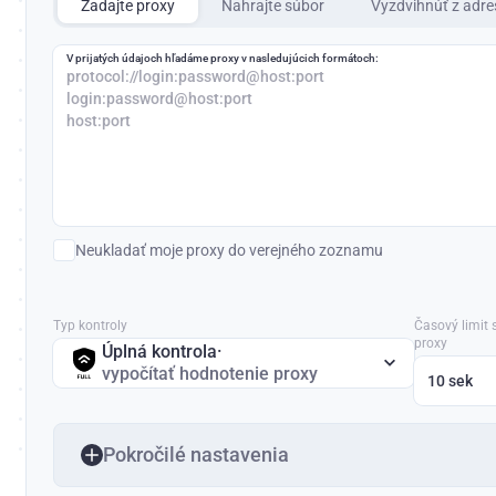
Zadajte proxy
Nahrajte súbor
Vyzdvihnúť z adr
V prijatých údajoch hľadáme proxy v nasledujúcich formátoch:
protocol://login:password@host:port
login:password@host:port
host:port
Neukladať moje proxy do verejného zoznamu
Typ kontroly
Časový limit 
proxy
Úplná kontrola
·
vypočítať hodnotenie proxy
10 sek
Pokročilé nastavenia