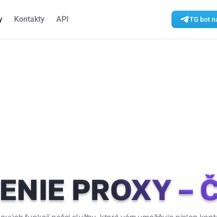
y
Kontakty
API
TG bot n
NIE PROXY – Č