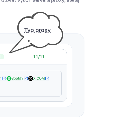
olovať výkon servera proxy, ale aj
Typ proxy
11/11
1
h
Spotify
X.COM