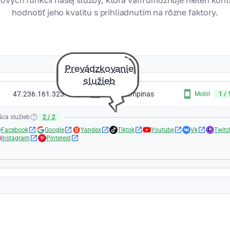
ových funkcií našej služby, ktorá vám umožňuje nielen kontr
hodnotiť jeho kvalitu s prihliadnutím na rôzne faktory.
Prevádzkovanie
služieb
47.236.161.323.11
Brazil, Campinas
Mobil
1
/
áca služieb
2
/
2
Facebook
Google
Yandex
Tiktok
Youtube
Vk
Twitc
Instagram
Pinterest