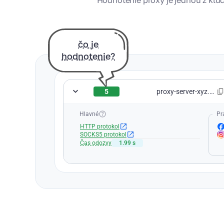
Hodnotenie proxy je jednou z kľúč
čo je
hodnotenie?
5
proxy-server-xyz.com:8080
Hlavné
Pr
HTTP protokol
SOCKS5 protokol
Čas odozvy
1.99 s