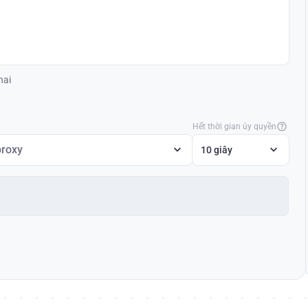
hai
Hết thời gian ủy quyền
proxy
10 giây