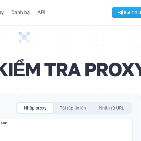
xy
Danh bạ
API
Bot TG đ
KIỂM TRA PROX
Nhập proxy
Tải tập tin lên
Nhận từ URL
 sau: