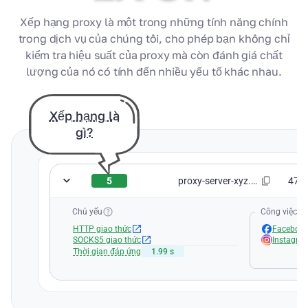
Xếp hạng proxy là một trong những tính năng chính
trong dịch vụ của chúng tôi, cho phép bạn không chỉ
kiểm tra hiệu suất của proxy mà còn đánh giá chất
lượng của nó có tính đến nhiều yếu tố khác nhau.
Xếp hạng là
gì?
5
proxy-server-xyz.com:8080
47.2
Chủ yếu
Công việc dị
HTTP giao thức
Faceboo
SOCKS5 giao thức
Instagra
Thời gian đáp ứng
1.99 s